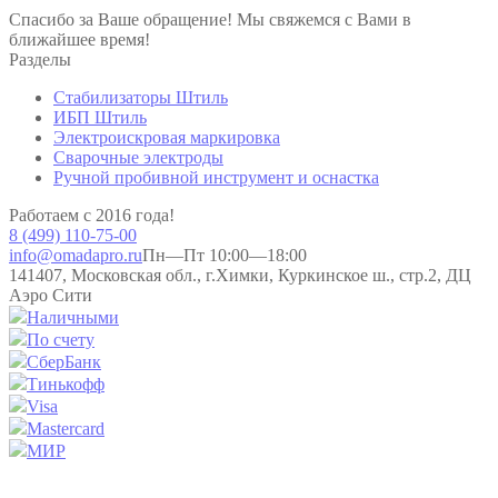
Спасибо за Ваше обращение! Мы свяжемся с Вами в
ближайшее время!
Разделы
Стабилизаторы Штиль
ИБП Штиль
Электроискровая маркировка
Сварочные электроды
Ручной пробивной инструмент и оснастка
Работаем с 2016 года!
8 (499) 110-75-00
info@omadapro.ru
Пн—Пт 10:00—18:00
141407, Московская обл., г.Химки, Куркинское ш., стр.2, ДЦ
Аэро Сити
Наличными
По счету
СберБанк
Тинькофф
Visa
Mastercard
МИР