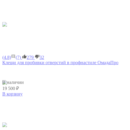
(4.8)
(7)
279
32
Клещи для пробивки отверстий в профнастиле ОмадаПро
В наличии
19 500 ₽
В корзину