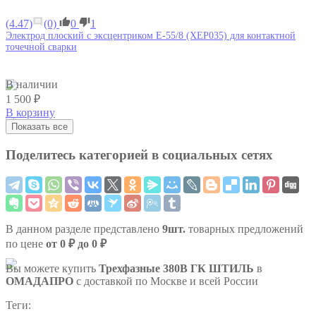
(4.47)
(0)
0
1
Электрод плоский с эксцентриком E-55/8 (XEP035) для контактной
точечной сварки
В наличии
1 500 ₽
В корзину
Показать все
Поделитесь категорией в социальных сетях
В данном разделе представлено
9шт.
товарных предложений
по цене
от 0 ₽ до 0 ₽
Вы можете купить
Трехфазные 380В
ГК ШТИЛЬ
в
ОМАДАПРО
с доставкой по Москве и всей России
Теги: