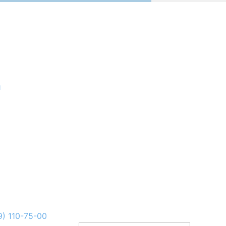
и
9) 110-75-00