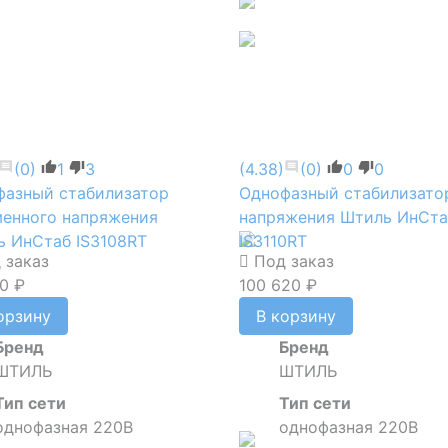
(0)
1
3
(4.38)
(0)
0
0
фазный стабилизатор
Однофазный стабилизато
менного напряжения
напряжения Штиль ИнСта
 ИнСтаб IS3108RT
IS3110RT
 заказ
Под заказ
0 ₽
100 620 ₽
орзину
В корзину
Бренд
Бренд
ШТИЛЬ
ШТИЛЬ
Тип сети
Тип сети
однофазная 220В
однофазная 220В