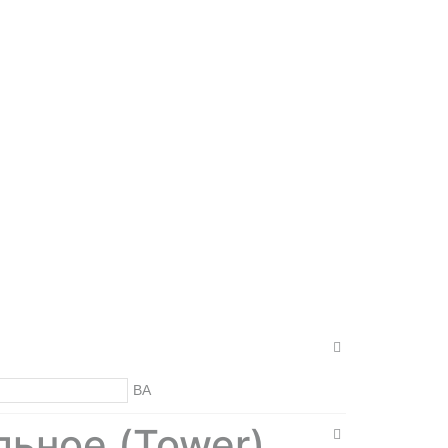
ВА
льное (Tower)