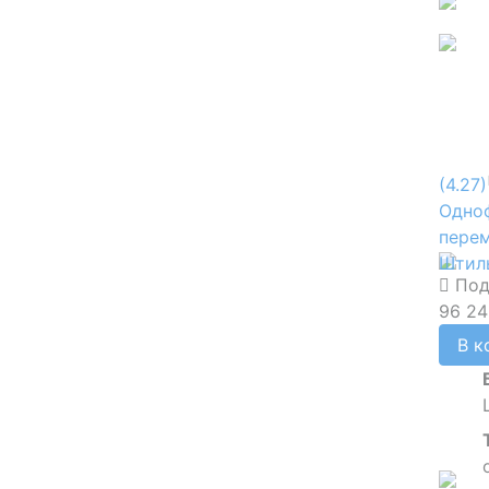
(4.27)
Одно
пере
Штиль
Под
96 24
В к