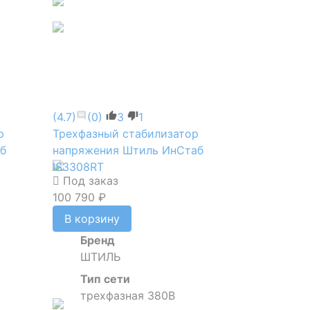
(4.7)
(0)
3
1
р
Трехфазный стабилизатор
б
напряжения Штиль ИнСтаб
IS3308RT
Под заказ
100 790 ₽
В корзину
Бренд
ШТИЛЬ
Тип сети
трехфазная 380В