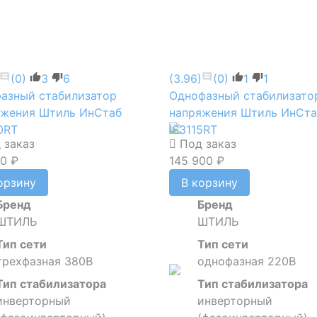
(0)
3
6
(3.96)
(0)
1
1
азный стабилизатор
Однофазный стабилизато
яжения Штиль ИнСтаб
напряжения Штиль ИнСта
0RT
IS3115RT
 заказ
Под заказ
50 ₽
145 900 ₽
орзину
В корзину
Бренд
Бренд
ШТИЛЬ
ШТИЛЬ
Тип сети
Тип сети
трехфазная 380В
однофазная 220В
Тип стабилизатора
Тип стабилизатора
инверторный
инверторный