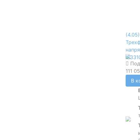
(4.05)
Трехф
напр
IS331
Под
111 0
В к