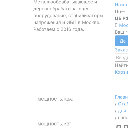
Металлообрабатывающее и
Нажат
деревообрабатывающее
Пн—П
оборудование, стабилизаторы
ЦБ Р
напряжения и ИБП в Москве.
Мос
Работаем с 2016 года.
Ваш 
Заказ
Найт
Корз
Глав
МОЩНОСТЬ, КВА:
/
Ста
/
для 
/
напо
дл
МОЩНОСТЬ, КВТ: