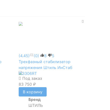
(4.45)
(0)
8
5
р
Трехфазный стабилизатор
напряжения Штиль ИнСтаб
IS3306RT
Под заказ
83 750 ₽
В корзину
Бренд
ШТИЛЬ