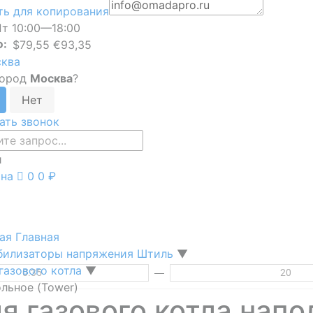
ь для копирования
т 10:00—18:00
Ф:
$79,55 €93,35
ква
город
Москва
?
ать звонок
и
ина
0
0 ₽
ная
Главная
билизаторы напряжения Штиль
▼
газового котла
▼
—
льное (Tower)
я газового котла напо