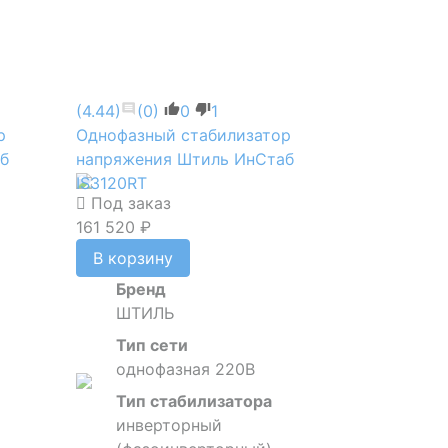
(4.44)
(0)
0
1
р
Однофазный стабилизатор
б
напряжения Штиль ИнСтаб
IS3120RT
Под заказ
161 520 ₽
В корзину
Бренд
ШТИЛЬ
Тип сети
однофазная 220В
Тип стабилизатора
инверторный