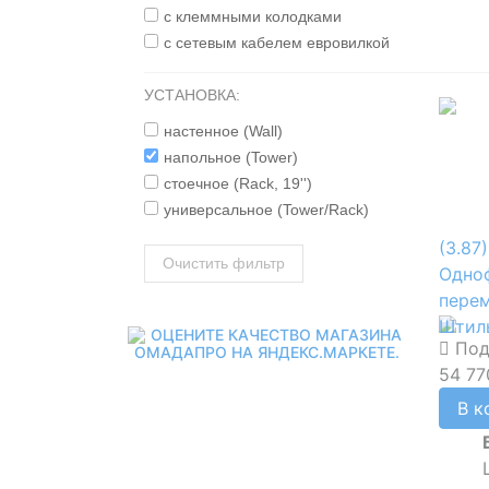
с клеммными колодками
с сетевым кабелем евровилкой
УСТАНОВКА:
наcтенное (Wall)
напольное (Tower)
стоечное (Rack, 19'')
универсальное (Tower/Rack)
(3.87)
Очистить фильтр
Одно
пере
Штиль
Под
54 77
В к