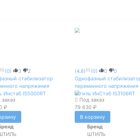
(0)
3
2
(4.8)
(0)
0
0
фазный стабилизатор
Однофазный стабилизато
менного напряжения
переменного напряжения
 Инстаб IS5000RT
Штиль ИнСтаб IS3106RT
 заказ
Под заказ
0 ₽
79 630 ₽
орзину
В корзину
Бренд
Бренд
ШТИЛЬ
ШТИЛЬ