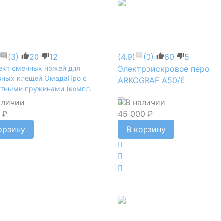
(3)
20
12
(4.9)
(0)
60
5
ект сменных ножей для
Электроискровое перо
вных клещей ОмадаПро с
ARKOGRAF А50/6
атными пружинами (компл.
аличии
В наличии
 ₽
45 000 ₽
орзину
В корзину