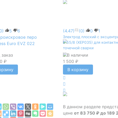
0)
5
6
(4.47)
(0)
0
1
троискровое перо
Электрод плоский с эксцент
E-55/8 (XEP035) для контактн
ess Euro EVZ 022
точечной сварки
 заказ
В наличии
0 ₽
1 500 ₽
орзину
В корзину
В данном разделе предс
цене
от 83 750 ₽ до 189 