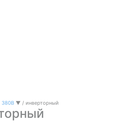
е 380В
▼
/
инверторный
торный