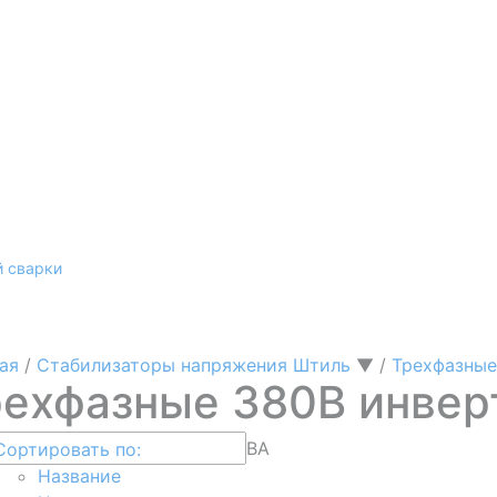
й сварки
ая
/
Стабилизаторы напряжения Штиль
▼
/
Трехфазны
рехфазные 380В инвер
ВА
Сортировать по:
Название