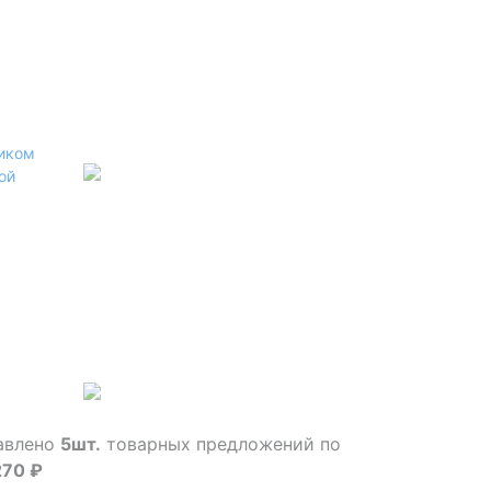
риком
ой
тавлено
5шт.
товарных предложений по
270 ₽