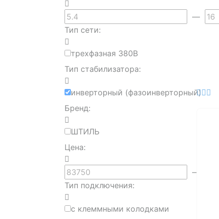
—
Тип сети:
трехфазная 380В
Тип стабилизатора:
инверторный (фазоинверторный)
Бренд:
ШТИЛЬ
Цена:
—
Тип подключения:
с клеммными колодками