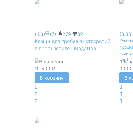
(4.8)
(7)
279
32
(3.33)
Клещи для пробивки отверстий
Компл
проби
в профнастиле ОмадаПро
возвр
2шт)
В наличии
В н
19 500 ₽
3 000
В корзину
В к