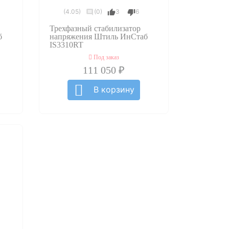
(4.05)
(0)
3
6
Трехфазный стабилизатор
б
напряжения Штиль ИнСтаб
IS3310RT
Под заказ
111 050 ₽
В корзину