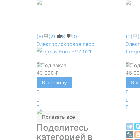
(5)
(2)
6
10
(0)
(
Электроискровое перо
Элек
Progress Euro EVZ 021
Progr
Под заказ
Под
43 000 ₽
46 00
В корзину
В к
Показать все
Поделитесь
категорией в