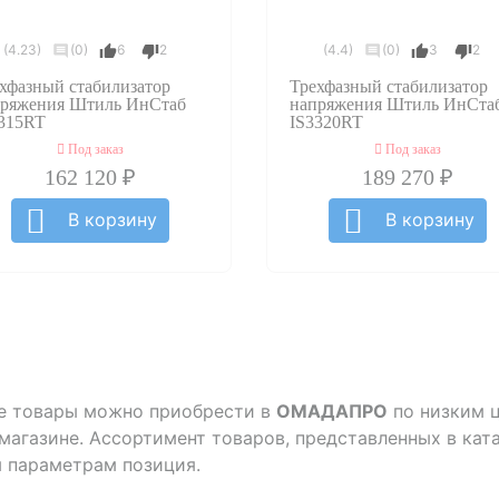
(4.23)
(0)
6
2
(4.4)
(0)
3
2
хфазный стабилизатор
Трехфазный стабилизатор
пряжения Штиль ИнСтаб
напряжения Штиль ИнСта
315RT
IS3320RT
Под заказ
Под заказ
162 120 ₽
189 270 ₽
В корзину
В корзину
е товары можно приобрести в
ОМАДАПРО
по низким 
-магазине. Ассортимент товаров, представленных в кат
м параметрам позиция.