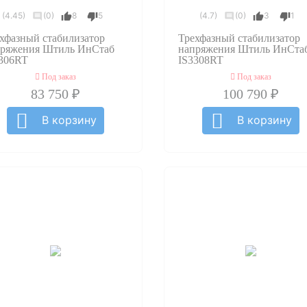
(4.45)
(0)
8
5
(4.7)
(0)
3
1
хфазный стабилизатор
Трехфазный стабилизатор
пряжения Штиль ИнСтаб
напряжения Штиль ИнСта
306RT
IS3308RT
Под заказ
Под заказ
83 750 ₽
100 790 ₽
В корзину
В корзину