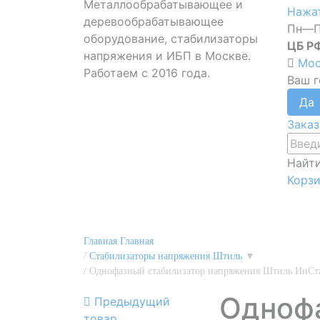
Металлообрабатывающее и
Нажат
деревообрабатывающее
Пн—П
оборудование, стабилизаторы
ЦБ Р
напряжения и ИБП в Москве.
Мос
Работаем с 2016 года.
Ваш 
Заказ
Найт
Корз
Главная
Главная
/
Стабилизаторы напряжения Штиль
▼
/
Однофазный стабилизатор напряжения Штиль ИнСт
Однофа
Предыдущий
товар