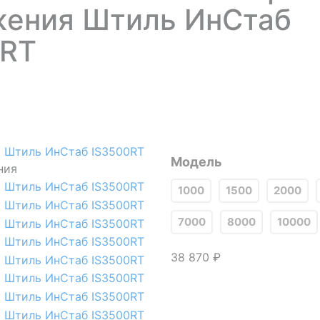
жения Штиль ИнСтаб
0RT
Модель
ния
1000
1500
2000
7000
8000
10000
38 870 ₽