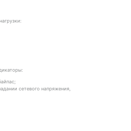
нагрузки:
дикаторы:
байпас;
падании сетевого напряжения,