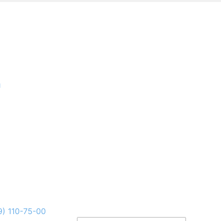
и
9) 110-75-00