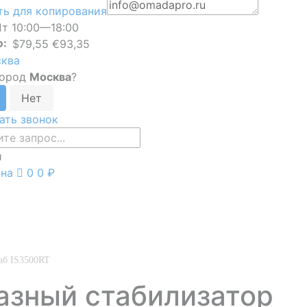
ь для копирования
т 10:00—18:00
Ф:
$79,55 €93,35
ква
город
Москва
?
ать звонок
и
ина
0
0 ₽
аб IS3500RT
зный стабилизатор