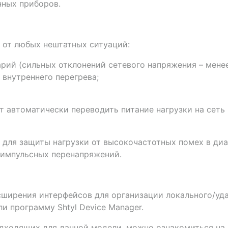
ных приборов.
 от любых нештатных ситуаций:
рий (сильных отклонений сетевого напряжения – менее 
 внутреннего перегрева;
т автоматически переводить питание нагрузки на сеть
для защиты нагрузки от высокочастотных помех в диап
т импульсных перенапряжений.
сширения интерфейсов для организации локального/уд
и программу Shtyl Device Manager.
одходящих для данной модели, можно ознакомиться на