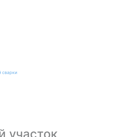
й сварки
й участок