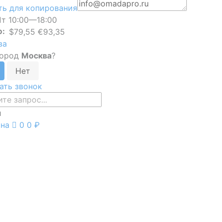
ь для копирования
т 10:00—18:00
Ф:
$79,55 €93,35
ва
город
Москва
?
ать звонок
и
ина
0
0 ₽