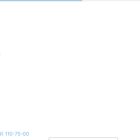
и
9) 110-75-00