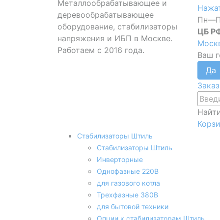
Металлообрабатывающее и
Нажат
деревообрабатывающее
Пн—П
оборудование, стабилизаторы
ЦБ Р
напряжения и ИБП в Москве.
Моск
Работаем с 2016 года.
Ваш 
Заказ
Найт
Корз
Стабилизаторы Штиль
Стабилизаторы Штиль
Инверторные
Однофазные 220В
для газового котла
Трехфазные 380В
для бытовой техники
Опции к стабилизаторам Штиль