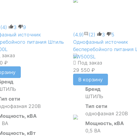
(4)
3
9
фазный источник
(4.9)
(2)
3
5
ребойного питания Штиль
Однофазный источник
00L
бесперебойного питания
 заказ
SW500SL
0 ₽
Под заказ
29 550 ₽
орзину
В корзину
Бренд
ШТИЛЬ
Бренд
ШТИЛЬ
Тип сети
однофазная 220В
Тип сети
однофазная 220В
Мощность, кВА
1 ВА
Мощность, кВА
0,5 ВА
Мощность, кВт