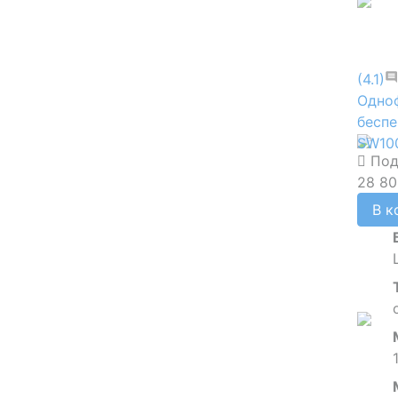
(4.1)
Одно
беспе
SW10
Под
28 80
В к