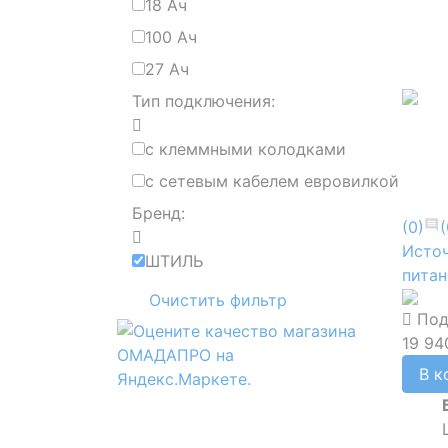
18 Ач
100 Ач
27 Ач
Тип подключения:
с клеммными колодками
с сетевым кабелем евровилкой
Бренд:
(0)
(
Источ
ШТИЛЬ
питан
Очистить фильтр
Под
19 94
В к