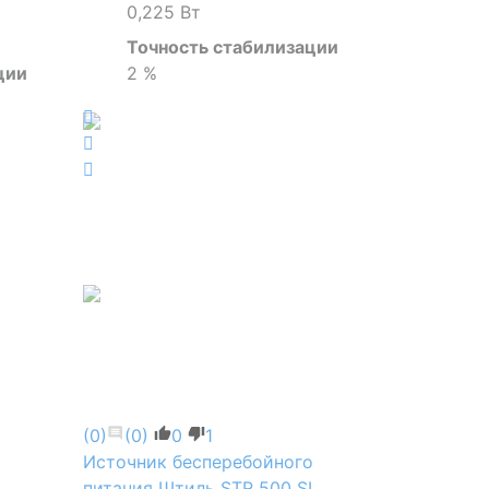
0,225 Вт
Точность стабилизации
ции
2 %
(0)
(0)
0
1
Источник бесперебойного
питания Штиль STR 500 SL