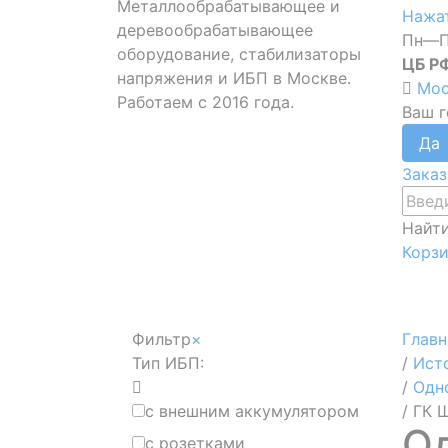
Металлообрабатывающее и
Нажат
деревообрабатывающее
Пн—П
оборудование, стабилизаторы
ЦБ Р
напряжения и ИБП в Москве.
Мос
Работаем с 2016 года.
Ваш 
Заказ
Найт
Корз
Фильтр
×
Глав
Тип ИБП:
/
Ист
/
Одн
с внешним аккумулятором
/
ГК 
О
с розетками