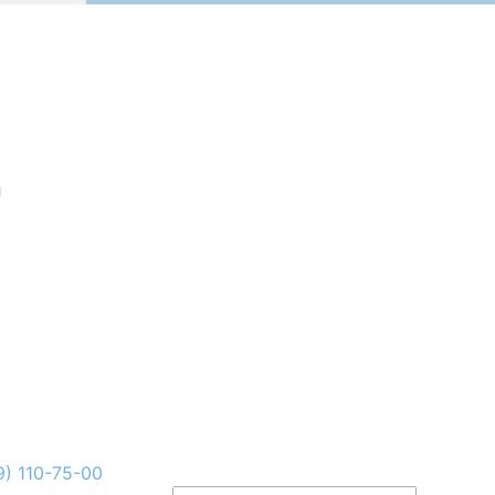
и
9) 110-75-00