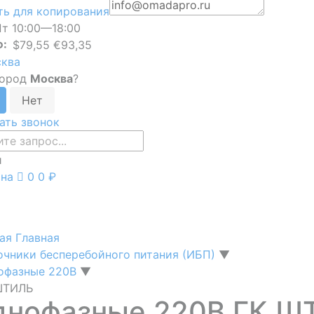
ь для копирования
т 10:00—18:00
Ф:
$79,55 €93,35
ква
город
Москва
?
ать звонок
и
ина
0
0 ₽
ная
Главная
очники бесперебойного питания (ИБП)
▼
офазные 220В
▼
ШТИЛЬ
днофазные 220В ГК Ш