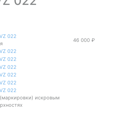
VZ 022
46 000 ₽
ия
 (маркировки) искровым
ерхностях