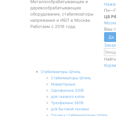
Металлообрабатывающее и
Нажат
деревообрабатывающее
Пн—П
оборудование, стабилизаторы
ЦБ Р
напряжения и ИБП в Москве.
Моск
Работаем с 2016 года.
Ваш 
Заказ
Найт
Корз
Стабилизаторы Штиль
Стабилизаторы Штиль
Инверторные
Однофазные 220В
для газового котла
Трехфазные 380В
для бытовой техники
Опции к стабилизаторам Штиль