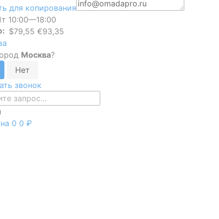
ь для копирования
т 10:00—18:00
Ф:
$79,55 €93,35
ва
город
Москва
?
ать звонок
и
ина
0
0 ₽