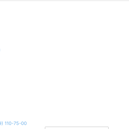
и
9) 110-75-00