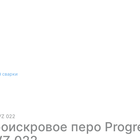
й сварки
VZ 022
оискровое перо Progr