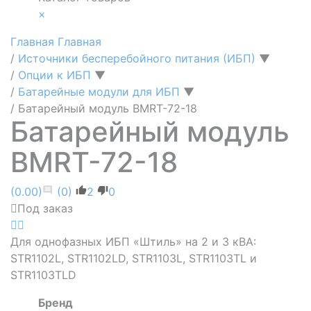
×
Главная
Главная
/
Источники бесперебойного питания (ИБП)
▼
/
Опции к ИБП
▼
/
Батарейные модули для ИБП
▼
/
Батарейный модуль BMRT-72-18
Батарейный модуль
BMRT-72-18
(0.00)
(0)
2
0
Под заказ
Для однофазных ИБП «Штиль» на 2 и 3 кВА:
STR1102L, STR1102LD, STR1103L, STR1103ТL и
STR1103TLD
Бренд