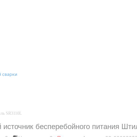
й сварки
иль SR3110L
источник бесперебойного питания Шти