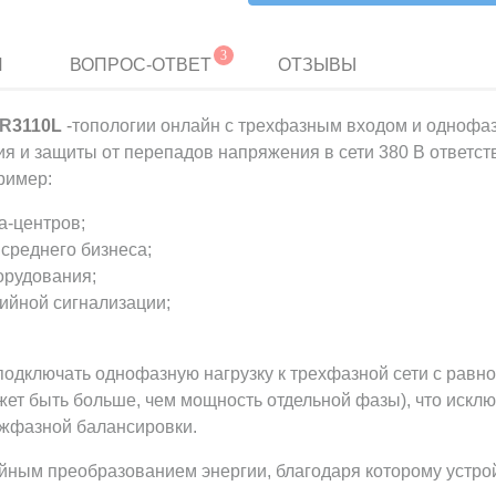
3
И
ВОПРОС-ОТВЕТ
ОТЗЫВЫ
R
3110L
-
топологии онлайн с трехфазным входом и однофа
ия и защиты от перепадов напряжения в сети 380 В ответ
ример:
а-центров;
среднего бизнеса;
орудования;
рийной сигнализации;
подключать однофазную нагрузку к трехфазной сети с равн
т быть больше, чем мощность отдельной фазы), что исклю
ежфазной балансировки.
йным преобразованием энергии, благодаря которому устрой