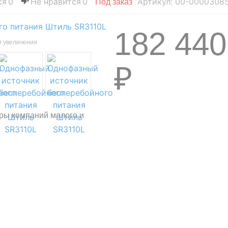
0
0
Артикул: 00-0000308
Под заказ
182 440
я увеличения
₽
ры компаний малого и