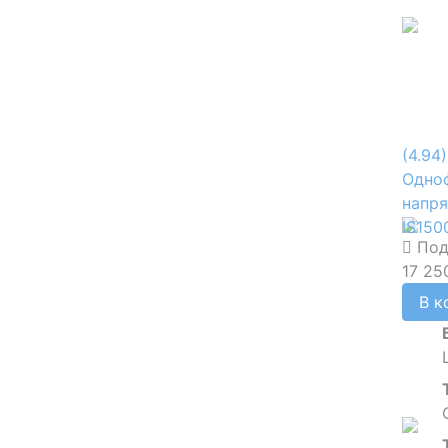
(4.94)
Одно
напр
IS150
Под
17 25
В к