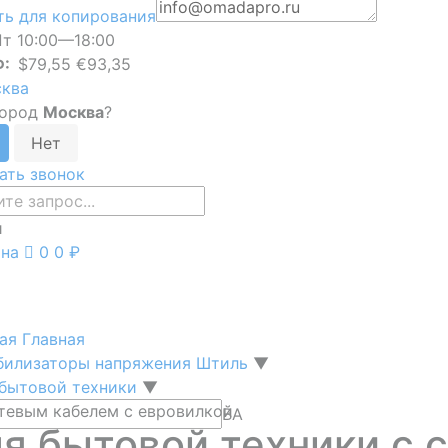
ь для копирования
т 10:00—18:00
Ф:
$79,55 €93,35
ква
город
Москва
?
ать звонок
и
ина
0
0 ₽
ная
Главная
билизаторы напряжения Штиль
▼
 бытовой техники
▼
етевым кабелем с евровилкой
ВА
я бытовой техники с 