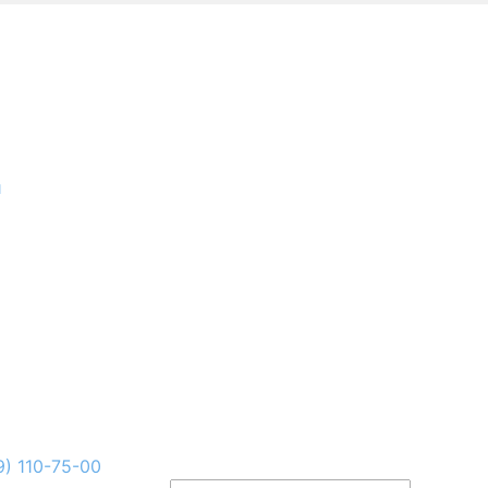
и
9) 110-75-00