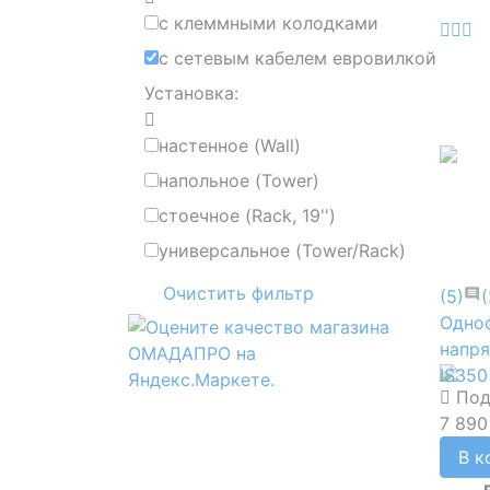
с клеммными колодками
с сетевым кабелем евровилкой
Установка:
наcтенное (Wall)
напольное (Tower)
стоечное (Rack, 19'')
универсальное (Tower/Rack)
Очистить фильтр
(5)
(
Одно
напр
IS350
Под
7 890
В к