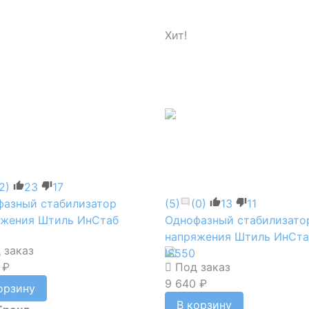
Хит!
2)
23
17
фазный стабилизатор
(5)
(0)
13
11
яжения Штиль ИнСтаб
Однофазный стабилизато
напряжения Штиль ИнСта
 заказ
IS550
 ₽
Под заказ
9 640 ₽
орзину
В корзину