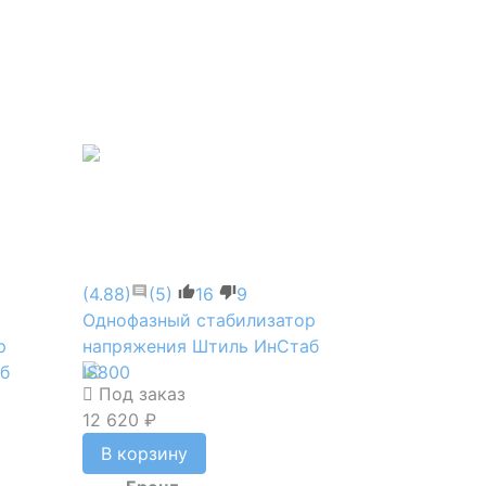
(4.88)
(5)
16
9
Однофазный стабилизатор
р
напряжения Штиль ИнСтаб
б
IS800
Под заказ
12 620 ₽
В корзину