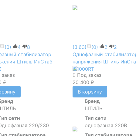
(0)
4
8
(3.63)
(0)
2
2
фазный стабилизатор
Однофазный стабилизато
яжения Штиль ИнСтаб
напряжения Штиль ИнСта
0
IS1000RT
 заказ
Под заказ
0 ₽
20 400 ₽
орзину
В корзину
Бренд
Бренд
ШТИЛЬ
ШТИЛЬ
Тип сети
Тип сети
Однофазная 220/230
однофазная 220В
Тип стабилизатора
Тип стабилизатора