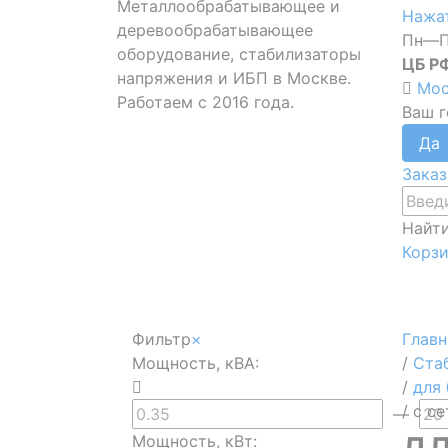
Металлообрабатывающее и
Нажат
деревообрабатывающее
Пн—П
оборудование, стабилизаторы
ЦБ Р
напряжения и ИБП в Москве.
Мос
Работаем с 2016 года.
Ваш 
Заказ
Найт
Корз
Фильтр
×
Глав
Мощность, кВА:
/
Ста
/
для
/
с с
—
дл
Мощность, кВт: