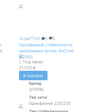
(4.34)
(0)
5
0
р
Однофазный стабилизатор
б
напряжения Штиль ИнСтаб
IS2000
Под заказ
21 070 ₽
В корзину
Бренд
ШТИЛЬ
Тип сети
Однофазная 220/230
Тип стабилизатора